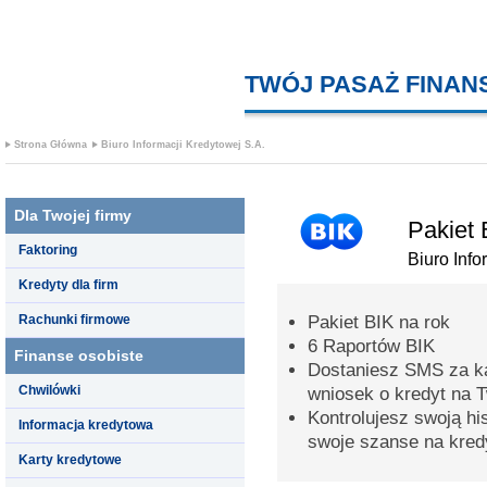
TWÓJ PASAŻ FINA
Strona Główna
Biuro Informacji Kredytowej S.A.
Dla Twojej firmy
Pakiet 
Faktoring
Biuro Info
Kredyty dla firm
Rachunki firmowe
Pakiet BIK na rok
6 Raportów BIK
Finanse osobiste
Dostaniesz SMS za k
Chwilówki
wniosek o kredyt na 
Kontrolujesz swoją hi
Informacja kredytowa
swoje szanse na kred
Karty kredytowe