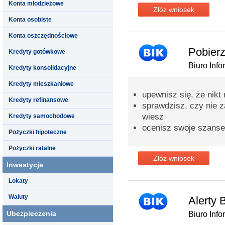
Konta młodzieżowe
Złóż wniosek
Konta osobiste
Konta oszczędnościowe
Pobierz
Kredyty gotówkowe
Biuro Info
Kredyty konsolidacyjne
Kredyty mieszkaniowe
upewnisz się, że nikt
Kredyty refinansowe
sprawdzisz, czy nie za
wiesz
Kredyty samochodowe
ocenisz swoje szanse
Pożyczki hipoteczne
Pożyczki ratalne
Złóż wniosek
Inwestycje
Lokaty
Waluty
Alerty 
Ubezpieczenia
Biuro Info