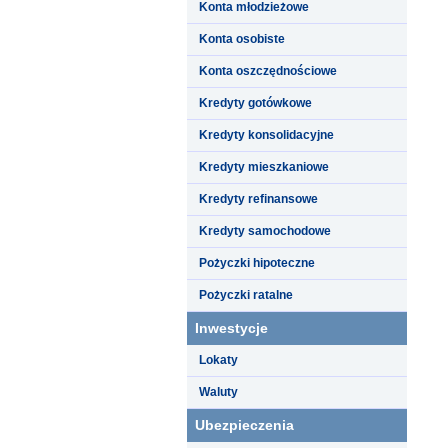
Konta młodzieżowe
Konta osobiste
Konta oszczędnościowe
Kredyty gotówkowe
Kredyty konsolidacyjne
Kredyty mieszkaniowe
Kredyty refinansowe
Kredyty samochodowe
Pożyczki hipoteczne
Pożyczki ratalne
Inwestycje
Lokaty
Waluty
Ubezpieczenia